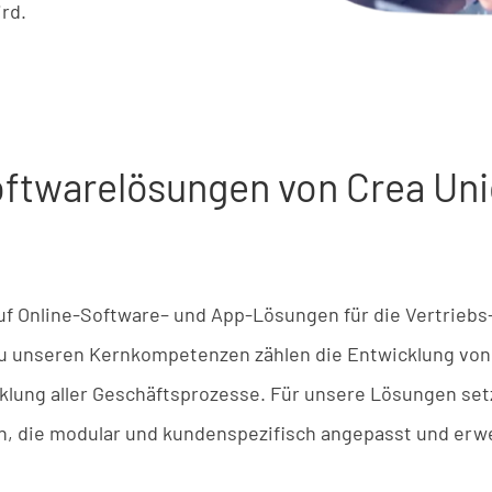
ird.
ftwarelösungen von Crea Un
uf
Online-Software
– u
nd
App-Lösungen
für
die
Vertriebs
u
u
nseren
Kernkompetenzen
zählen
die
Entwicklung
von
klung
aller
Geschäftsprozesse
.
Für
u
nsere
Lösungen
set
n
,
die
modular
u
nd
kundenspezifisch
angepasst
u
nd
erwe