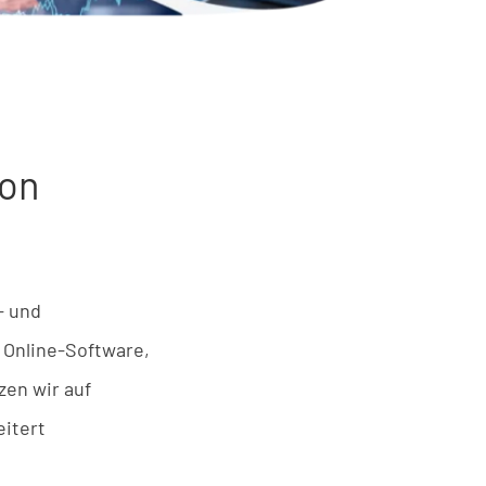
ion
– u
nd
Online-Software
,
zen
wir
auf
itert