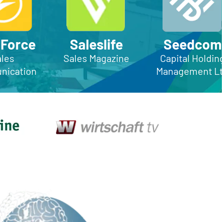
 Force
Saleslife
Seedcom
les
Sales Magazine
Capital Holdin
ication
Management L