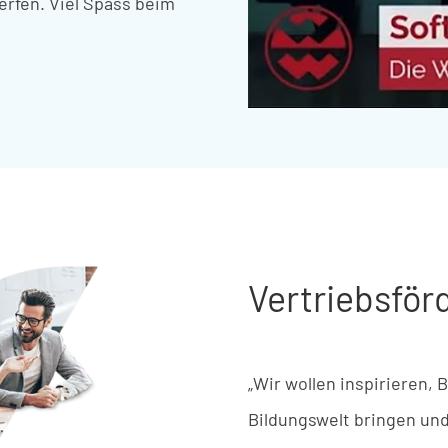
erfen
.
Viel
Spass
beim
Vertriebsfö
„Wir
wollen
inspirieren
,
B
Bildungswelt
b
ringen
u
n