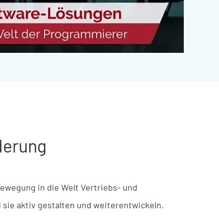
rderung
ewegung
in
die
Welt
Vertrie
bs- u
nd
d
sie
aktiv
gestalten
u
nd
weiterentwickeln
.