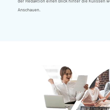
der
Redaktion
einen
Blick
hinter
die
Kulissen
w
Anschauen.