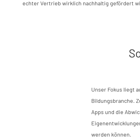
echter Vertrieb wirklich nachhaltig gefördert w
So
Unser
Fokus
liegt
a
Bildungsbranche
.
Z
Apps
u
nd
die
Abwic
Eigenentwicklunge
werden
können
.