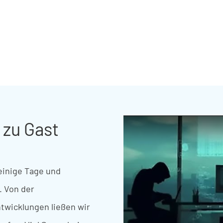
 zu Gast
einige
Tage
u
nd
.
Von
der
twicklungen
ließen
wir