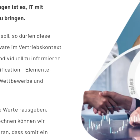
en ist es, IT mit
u bringen.
soll, so dürfen diese
ware im Vertriebskontext
ndividuell zu informieren
fication – Elemente,
e Wettbewerbe und
he Werte rausgeben,
echnen können wir
aran, dass somit ein