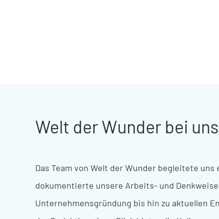
Welt der Wunder bei uns
Das
Team
von
Welt
der
Wunder
b
egleitete
u
ns
dokumentierte
u
nsere
Arbeits- und
Denkweise
Unternehmensgründung
b
is
hin
zu
aktuellen
En