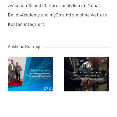
zwischen 10 und 20 Euro zusätzlich im Monat.
Bei onAcademy und myCo sind sie ohne weitere
Kosten integriert.
Ähnliche Beiträge
24
Der GABAL Verlag setzt
Creaware beim
onAcademy Software
Direktvertriebsverband
D)
als Bildungsplattform
ie
ein
s
n
t.