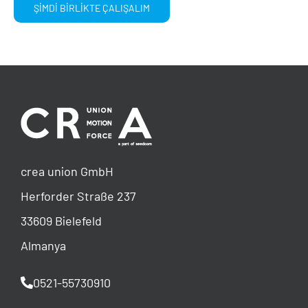
ŞİMDİ BİRLİKTE ÇALIŞALIM
crea union GmbH
Herforder Straße 237
33609 Bielefeld
Almanya
0521-55730910