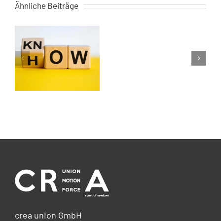
Kriminalist
Ähnliche Beiträge
und
Ex-
Geheimagent
–
ein
Interview
eb
mit
es
Leo
Martin
crea union GmbH