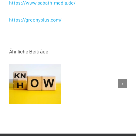
https://www.sabath-media.de/
https://greenyplus.com/
Kriminalist
Ähnliche Beiträge
und
Ex-
Geheimagent
–
ein
Interview
eb
mit
es
Leo
Martin