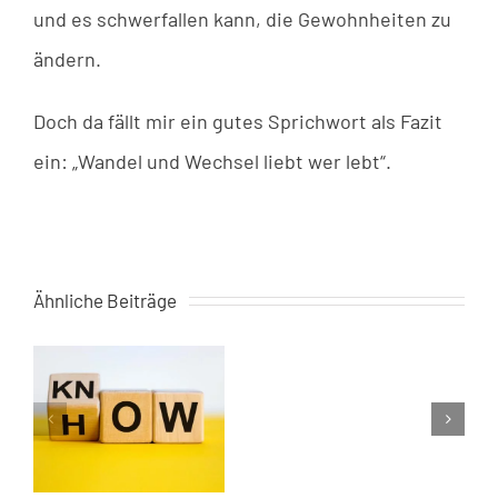
und es schwerfallen kann, die Gewohnheiten zu
ändern.
Doch da fällt mir ein gutes Sprichwort als Fazit
ein: „Wandel und Wechsel liebt wer lebt“.
Kriminalist
Ähnliche Beiträge
und
Ex-
Geheimagent
–
ein
Interview
eb
mit
es
Leo
Martin