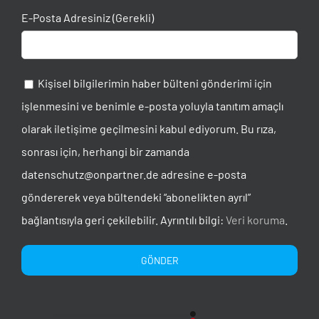
E-Posta Adresiniz (Gerekli)
Kişisel bilgilerimin haber bülteni gönderimi için
işlenmesini ve benimle e-posta yoluyla tanıtım amaçlı
olarak iletişime geçilmesini kabul ediyorum. Bu rıza,
sonrası için, herhangi bir zamanda
datenschutz@onpartner.de adresine e-posta
göndererek veya bültendeki “abonelikten ayrıl”
bağlantısıyla geri çekilebilir. Ayrıntılı bilgi:
Veri koruma
.
Alternative: