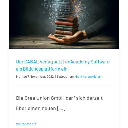
Der GABAL Verlag setzt onAcademy Software
als Bildungsplattform ein
Montag 7 November, 2022
|
Kategorien:
Nicht kategorisiert
Die Crea Union GmbH darf sich derzeit
über einen neuen [...]
Weiterlesen