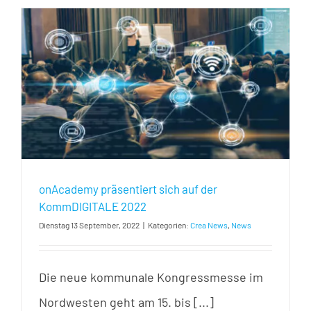
2
onAcademy präsentiert sich auf der
KommDIGITALE 2022
Dienstag 13 September, 2022
|
Kategorien:
Crea News
,
News
Die neue kommunale Kongressmesse im
Nordwesten geht am 15. bis [...]